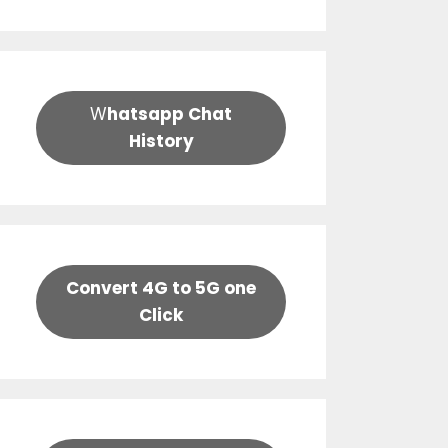
W
hatsapp Chat
History
Convert 4G to 5G one
Click