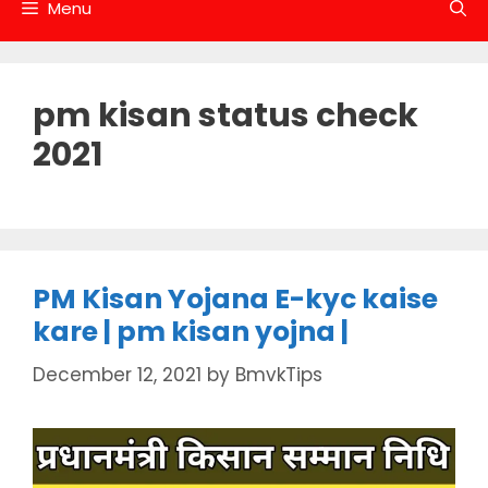
Menu
pm kisan status check
2021
PM Kisan Yojana E-kyc kaise
kare | pm kisan yojna |
December 12, 2021
by
BmvkTips