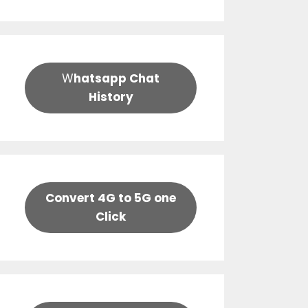
W
hatsapp Chat
History
Convert 4G to 5G one
Click