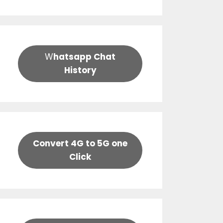
W
hatsapp Chat
History
Convert 4G to 5G one
Click