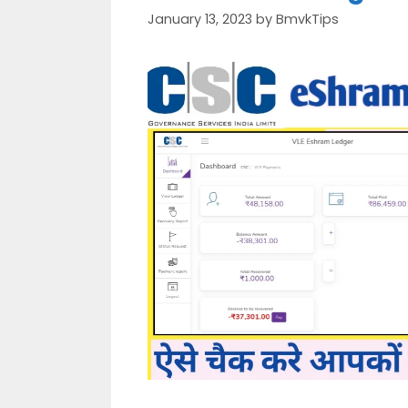
January 13, 2023
by
BmvkTips