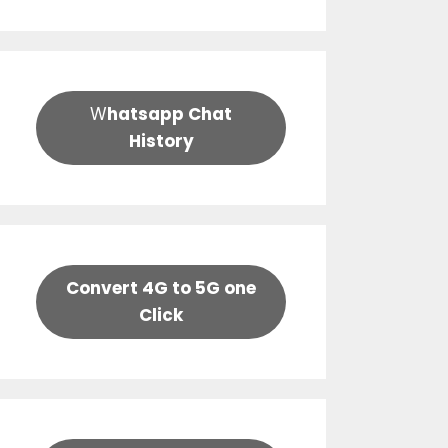
W
hatsapp Chat
History
Convert 4G to 5G one
Click