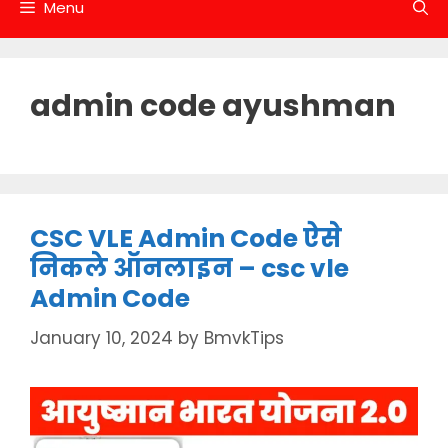
Menu
admin code ayushman
CSC VLE Admin Code ऐसे
निकले ऑनलाइन – csc vle
Admin Code
January 10, 2024
by
BmvkTips