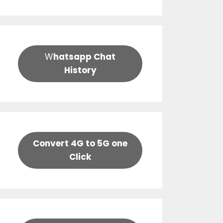
W
hatsapp Chat
History
Convert 4G to 5G one
Click