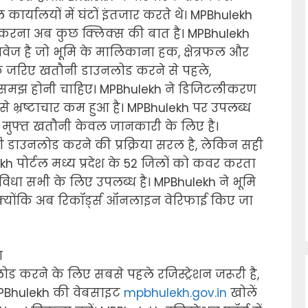
ार्यालयों में घंटों इंतजार करते थे। MPBhulekh
रना अब कुछ क्लिक्स की बात है। MPBhulekh
ावेज है जो भूमि के मालिकाना हक, क्षेत्रफल और
 के जरिए खतौनी डाउनलोड करने से पहले,
क समझ होनी चाहिए। MPBhulekh ने डिजिटलीकरण
िससे भ्रष्टाचार कम हुआ है। MPBhulekh पर उपलब्ध
हां मुफ्त खतौनी केवल जानकारी के लिए है।
ाउनलोड करने की प्रक्रिया सरल है, लेकिन सही
ekh पोर्टल मध्य प्रदेश के 52 जिलों को कवर करता
िधा सभी के लिए उपलब्ध है। MPBhulekh ने भूमि
 क्योंकि अब रिकॉर्ड्स ऑनलाइन वेरिफाई किए जा
ा
 करने के लिए सबसे पहले रजिस्ट्रेशन जरूरी है,
PBhulekh की वेबसाइट
mpbhulekh.gov.in
खोलें