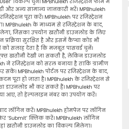
r’ विकल्प चुनें। MPBhulekh रजिस्ट्रेशन फॉर्म में
ी और अन्य सामान्य जानकारी भरें। MPBhulekh
िस्ट्रेशन पूरा करें। MPBhulekh पर रजिस्ट्रेशन
ा। MPBhulekh के माध्यम से रजिस्ट्रेशन के बाद,
लेगा, जिसका उपयोग खतौनी डाउनलोड के लिए
 प्रक्रिया सुरक्षित है और इसमें कैप्चा कोड भी
को सलाह देता है कि मजबूत पासवर्ड चुनें।
 मुफ्त खतौनी देखी जा सकती है, लेकिन डाउनलोड
h ने रजिस्ट्रेशन को सरल बनाया है ताकि ग्रामीण
कर सकें। MPBhulekh पोर्टल पर रजिस्ट्रेशन के बाद,
म पूरा हो जाता है। MPBhulekh के रजिस्ट्रेशन से
क्शा डाउनलोड भी कर सकते हैं। MPBhulekh पर
मस्या आए, तो हेल्पलाइन नंबर का उपयोग करें।
े बाद लॉगिन करें। MPBhulekh होमपेज पर लॉगिन
, फिर ‘Submit’ क्लिक करें। MPBhulekh लॉगिन
जहां खतौनी डाउनलोड का विकल्प मिलेगा।