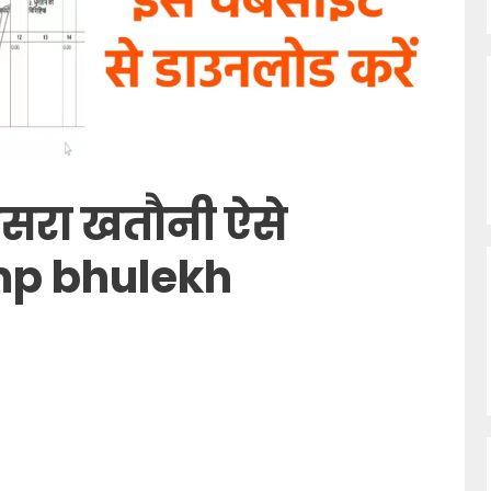
रा खतौनी ऐसे
mp bhulekh