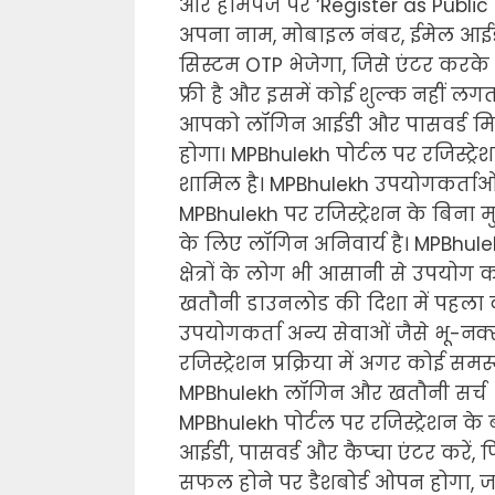
और होमपेज पर ‘Register as Public Use
अपना नाम, मोबाइल नंबर, ईमेल आईड
सिस्टम OTP भेजेगा, जिसे एंटर करके रज
फ्री है और इसमें कोई शुल्क नहीं लगत
आपको लॉगिन आईडी और पासवर्ड मि
होगा। MPBhulekh पोर्टल पर रजिस्ट्रेशन
शामिल है। MPBhulekh उपयोगकर्ताओं 
MPBhulekh पर रजिस्ट्रेशन के बिना
के लिए लॉगिन अनिवार्य है। MPBhulek
क्षेत्रों के लोग भी आसानी से उपयोग 
खतौनी डाउनलोड की दिशा में पहला कद
उपयोगकर्ता अन्य सेवाओं जैसे भू-न
रजिस्ट्रेशन प्रक्रिया में अगर कोई स
MPBhulekh लॉगिन और खतौनी सर्च
MPBhulekh पोर्टल पर रजिस्ट्रेशन क
आईडी, पासवर्ड और कैप्चा एंटर करें
सफल होने पर डैशबोर्ड ओपन होगा, 