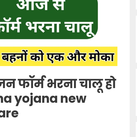
न फॉर्म भरना चालू हो
na yojana new
are