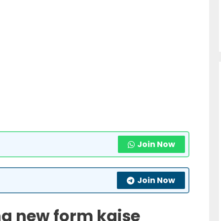
Join Now
Join Now
na new form kaise