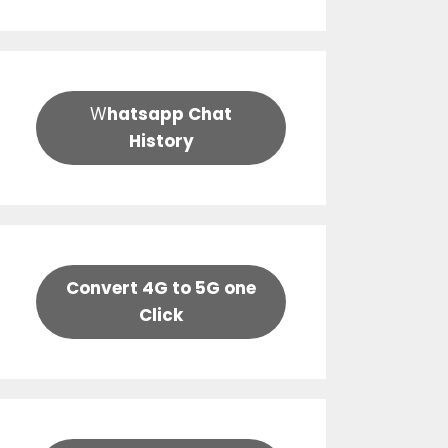
W
hatsapp Chat
History
Convert 4G to 5G one
Click