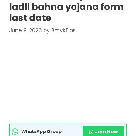
ladli bahna yojana form
last date
June 9, 2023
by
BmvkTips
Join Now
WhatsApp Group