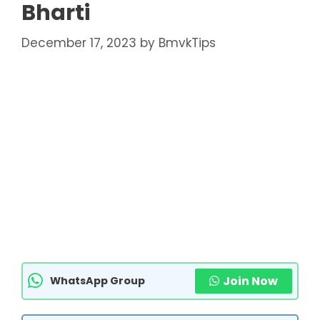
Bharti
December 17, 2023
by
BmvkTips
Join Now
WhatsApp Group