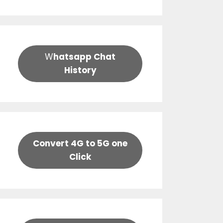
W
hatsapp Chat
History
Convert 4G to 5G one
Click