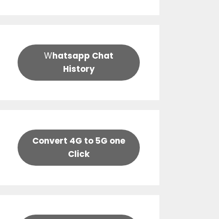
W
hatsapp Chat
History
Convert 4G to 5G one
Click