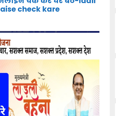
ऑनलाइन चेक करे घर बैठे-ladli
aise check kare