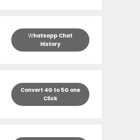
W
hatsapp Chat
History
Convert 4G to 5G one
Click